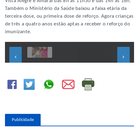
Vista Alegre e Amaral das 8h às 11h30 e das 14h às 16h.
Também o Ministério da Saúde baixou a faixa etária da
terceira dose, ou primeira dose de reforço. Agora crianças
de três a quatro anos estão aptas a receber o reforço do
imunizante.
keyboard_arrow_left
keyboard_arrow_right
Publicidade