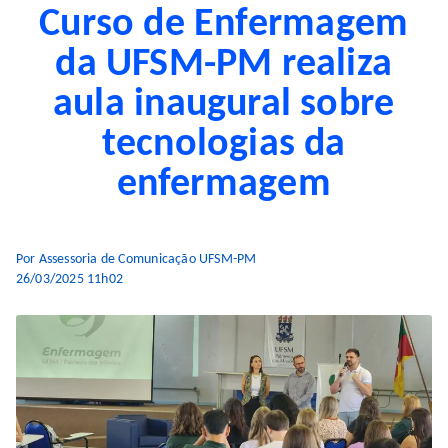
Curso de Enfermagem
da UFSM-PM realiza
aula inaugural sobre
tecnologias da
enfermagem
Por Assessoria de Comunicação UFSM-PM
26/03/2025 11h02